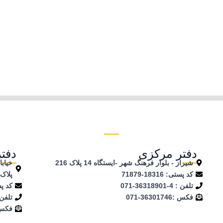
دفتر مرکزی
دفتر
شیراز - بلوار فرهنگ شهر -ایستگاه 14 پلاک 216
کد پستی: 18316-71879
پلاک 69 - طبقه چها
تلفن : 4-36318901-071
کد پستی :
فکس :36301746-071
تلفن : 47777
فکس : 1998