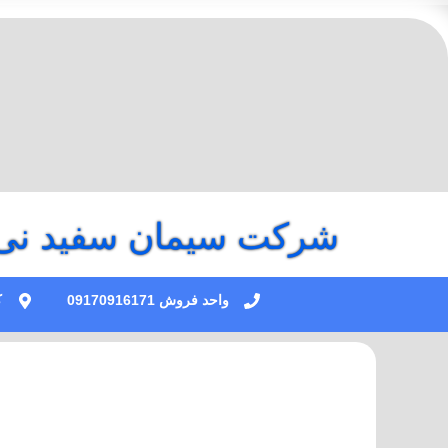
فتن
ه
حتوا
شرکت سیمان سفید نی 
واحد فروش 09170916171
کی