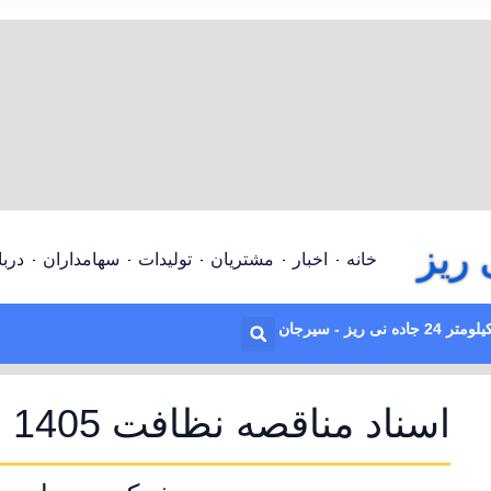
ریز
خانه
اخبار
مشتریان
تولیدات
سهامداران
دربا
لومتر 24 جاده نی ریز - سیرجان
اسناد مناقصه نظافت 1405 نوبت اول