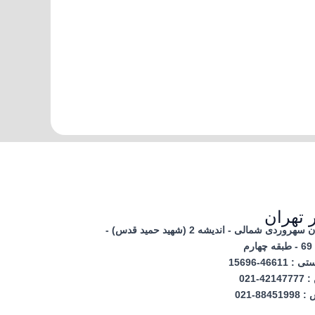
 تهران
خیابان سهروردی شمالی - اندیشه 2 (شهید حمید قدس) -
رم
 46611-15696
421-021
8845-021