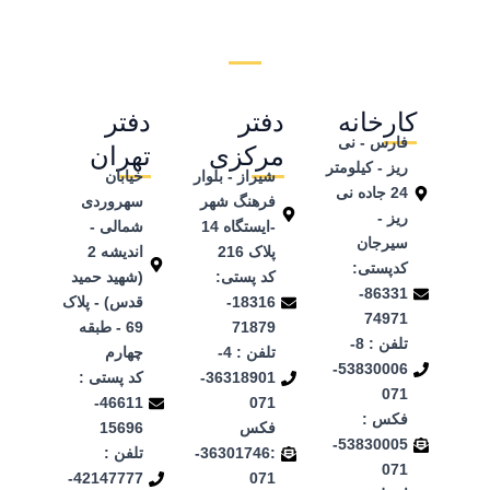
کارخانه
دفتر
دفتر
فارس - نی
مرکزی
تهران
ریز - کیلومتر
شیراز - بلوار
خیابان
24 جاده نی
فرهنگ شهر
سهروردی
ریز -
-ایستگاه 14
شمالی -
سیرجان
پلاک 216
اندیشه 2
کدپستی:
کد پستی:
(شهید حمید
86331-
18316-
قدس) - پلاک
74971
71879
69 - طبقه
تلفن ‌: 8-
تلفن : 4-
چهارم
53830006-
36318901-
کد پستی :
071
46611-
071
فکس :
فکس
15696
53830005-
:36301746-
تلفن :
071
42147777-
071