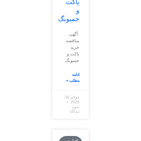
پاکت
و
جمبوبگ
آگهی
مناقصه
خرید
پاکت و
جمبوبگ
ادامه
مطلب »
جولای 30,
2026
بدون
دیدگاه
اخبار و