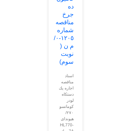
ده
جرخ
مناقصه
شماره
١٢٠٥-٠/
م ن (
نوبت
سوم)
اسناد
مناقصه
اجاره يك
دستكاه
لودر
كوماتسو
٢٧٠/
هيونداى
HL770-