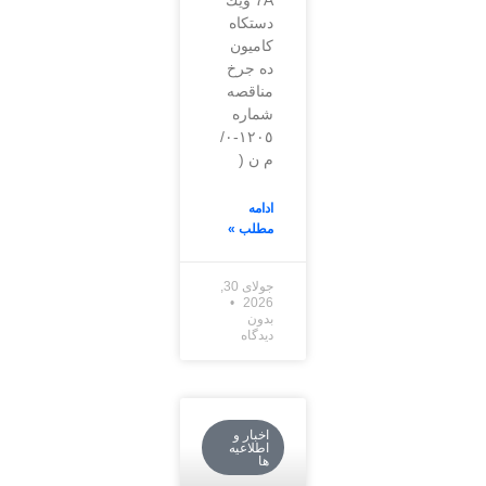
7A ويك
دستكاه
كاميون
ده جرخ
مناقصه
شماره
١٢٠٥-٠/
م ن (
ادامه
مطلب »
جولای 30,
2026
بدون
دیدگاه
اخبار و
اطلاعیه
ها