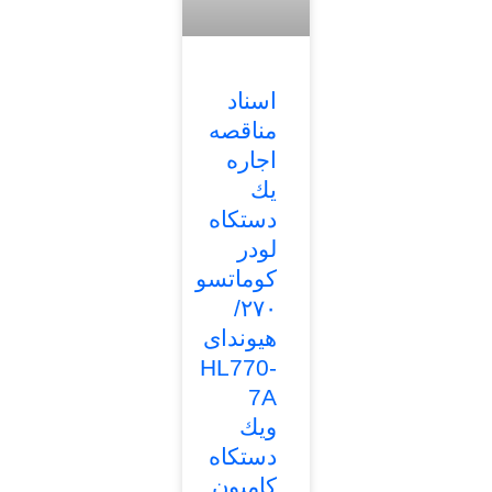
اسناد
مناقصه
اجاره
يك
دستكاه
لودر
كوماتسو
٢٧٠/
هيونداى
HL770-
7A
ويك
دستكاه
كاميون