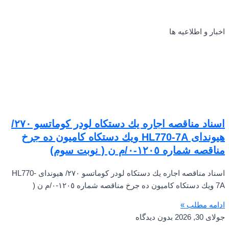
اخبار و اطلاعیه ها
اسناد مناقصه اجاره يك دستكاه لودر كوماتسو ٢٧٠/
هيونداى HL770-7A ويك دستكاه كاميون ده جرخ
مناقصه شماره ١٢٠٥-٠/م ن ( نوبت سوم)
اسناد مناقصه اجاره يك دستكاه لودر كوماتسو ٢٧٠/ هيونداى HL770-
7A ويك دستكاه كاميون ده جرخ مناقصه شماره ١٢٠٥-٠/م ن (
ادامه مطلب »
جولای 30, 2026
بدون دیدگاه