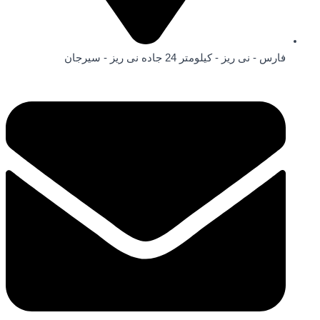
فارس - نی ریز - کیلومتر 24 جاده نی ریز - سیرجان