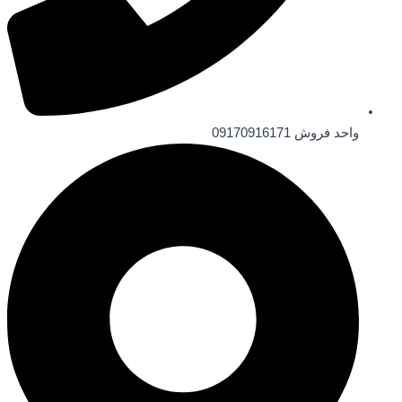
واحد فروش 09170916171