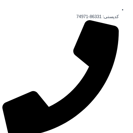
کدپستی: 86331-74971