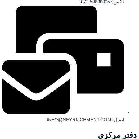
فکس : 53830005-071
ایمیل: INFO@NEYRIZCEMENT.COM
دفتر مرکزی