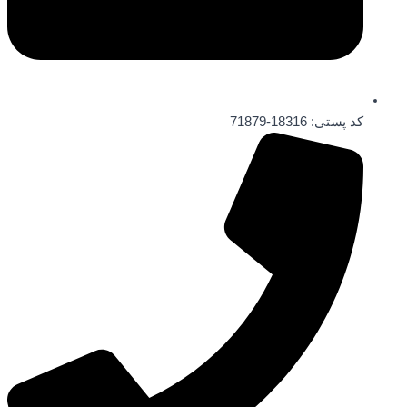
کد پستی: 18316-71879