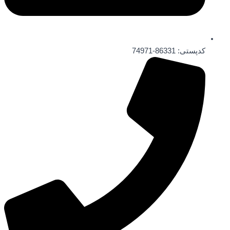
کدپستی: 86331-74971