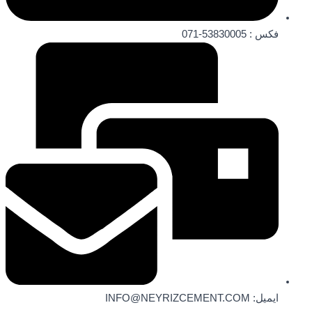
فکس : 53830005-071
ایمیل: INFO@NEYRIZCEMENT.COM