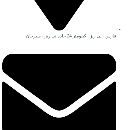
فارس - نی ریز - کیلومتر 24 جاده نی ریز - سیرجان