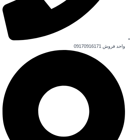
واحد فروش 09170916171