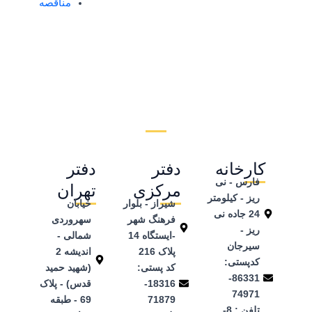
مناقصه
کارخانه
دفتر
دفتر
فارس - نی
مرکزی
تهران
ریز - کیلومتر
شیراز - بلوار
خیابان
24 جاده نی
فرهنگ شهر
سهروردی
ریز -
-ایستگاه 14
شمالی -
سیرجان
پلاک 216
اندیشه 2
کدپستی:
کد پستی:
(شهید حمید
86331-
18316-
قدس) - پلاک
74971
71879
69 - طبقه
تلفن ‌: 8-