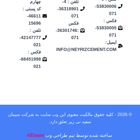
تلفن : 4-
چهارم
53830006-
36318901-
کد پستی :
071
46611-
071
فکس :
فکس
15696
53830005-
:36301746-
تلفن :
071
42147777-
071
ایمیل:
021
INFO@NEYRIZCEMENT.COM
فکس :
88451998-
021
© 2026 - کلیه حقوق مالکیت معنوی این وب‌ سایت به شرکت سیمان
سفید نی ریز تعلق دارد.
ساخته شده توسط تیم طراحی وب
AEteam