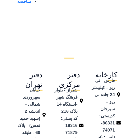
مناقصه
کارخانه
دفتر
دفتر
فارس - نی
مرکزی
تهران
ریز - کیلومتر
شیراز - بلوار
خیابان
24 جاده نی
فرهنگ شهر
سهروردی
ریز -
-ایستگاه 14
شمالی -
سیرجان
پلاک 216
اندیشه 2
کدپستی:
کد پستی:
(شهید حمید
86331-
18316-
قدس) - پلاک
74971
71879
69 - طبقه
تلفن ‌: 8-