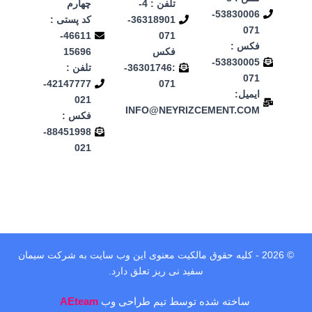
تلفن : 4-
چهارم
53830006-
36318901-
کد پستی :
071
46611-
071
فکس :
فکس
15696
53830005-
:36301746-
تلفن :
071
42147777-
071
ایمیل:
021
INFO@NEYRIZCEMENT.COM
فکس :
88451998-
021
© 2026 - کلیه حقوق مالکیت معنوی این وب‌ سایت به شرکت سیمان
سفید نی ریز تعلق دارد.
ساخته شده توسط تیم طراحی وب
AEteam