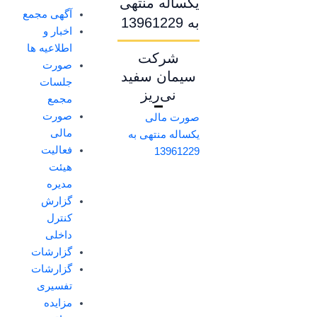
یکساله منتهی
آگهی مجمع
به 13961229
اخبار و
اطلاعیه ها
شرکت
صورت
سیمان سفید
جلسات
نی‌ریز
مجمع
صورت
صورت مالی
مالی
یکساله منتهی به
فعالیت
13961229
هیئت
مدیره
گزارش
کنترل
داخلی
گزارشات
گزارشات
تفسیری
مزایده