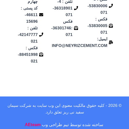
تلفن : 4-
چهارم
53830006-
36318901-
کد پستی :
071
46611-
071
فکس :
فکس
15696
53830005-
:36301746-
تلفن :
071
42147777-
071
ایمیل:
021
INFO@NEYRIZCEMENT.COM
فکس :
88451998-
021
© 2026 - کلیه حقوق مالکیت معنوی این وب‌ سایت به شرکت سیمان
سفید نی ریز تعلق دارد.
ساخته شده توسط تیم طراحی وب
AEteam