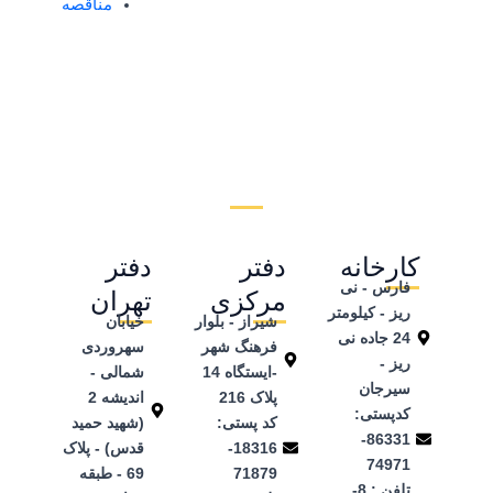
مناقصه
کارخانه
دفتر
دفتر
فارس - نی
مرکزی
تهران
ریز - کیلومتر
شیراز - بلوار
خیابان
24 جاده نی
فرهنگ شهر
سهروردی
ریز -
-ایستگاه 14
شمالی -
سیرجان
پلاک 216
اندیشه 2
کدپستی:
کد پستی:
(شهید حمید
86331-
18316-
قدس) - پلاک
74971
71879
69 - طبقه
تلفن ‌: 8-