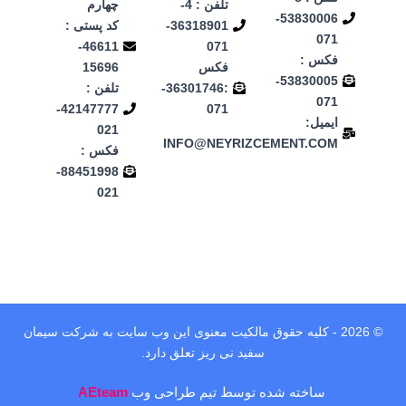
تلفن : 4-
چهارم
53830006-
36318901-
کد پستی :
071
46611-
071
فکس :
فکس
15696
53830005-
:36301746-
تلفن :
071
42147777-
071
ایمیل:
021
INFO@NEYRIZCEMENT.COM
فکس :
88451998-
021
© 2026 - کلیه حقوق مالکیت معنوی این وب‌ سایت به شرکت سیمان
سفید نی ریز تعلق دارد.
ساخته شده توسط تیم طراحی وب
AEteam