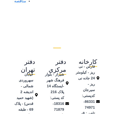
مناقصه
کارخانه
دفتر
دفتر
فارس - نی
مرکزی
تهران
ریز - کیلومتر
شیراز - بلوار
خیابان
24 جاده نی
فرهنگ شهر
سهروردی
ریز -
-ایستگاه 14
شمالی -
سیرجان
پلاک 216
اندیشه 2
کدپستی:
کد پستی:
(شهید حمید
86331-
18316-
قدس) - پلاک
74971
71879
69 - طبقه
تلفن ‌: 8-