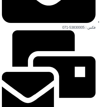
فکس : 53830005-071