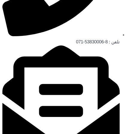
تلفن ‌: 8-53830006-071