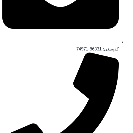
کدپستی: 86331-74971