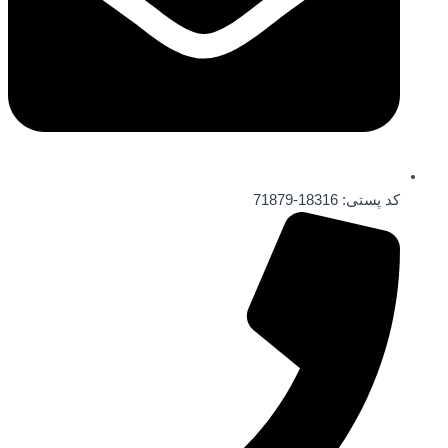
کد پستی: 18316-71879