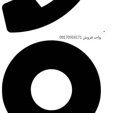
واحد فروش 09170916171