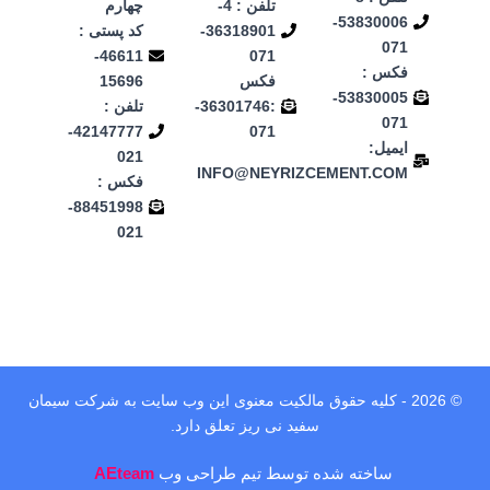
تلفن : 4-
چهارم
53830006-
36318901-
کد پستی :
071
46611-
071
فکس :
فکس
15696
53830005-
:36301746-
تلفن :
071
42147777-
071
ایمیل:
021
INFO@NEYRIZCEMENT.COM
فکس :
88451998-
021
© 2026 - کلیه حقوق مالکیت معنوی این وب‌ سایت به شرکت سیمان
سفید نی ریز تعلق دارد.
ساخته شده توسط تیم طراحی وب
AEteam