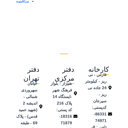
مناقصه
کارخانه
دفتر
دفتر
فارس - نی
مرکزی
تهران
ریز - کیلومتر
شیراز - بلوار
خیابان
24 جاده نی
فرهنگ شهر
سهروردی
ریز -
-ایستگاه 14
شمالی -
سیرجان
پلاک 216
اندیشه 2
کدپستی:
کد پستی:
(شهید حمید
86331-
18316-
قدس) - پلاک
74971
71879
69 - طبقه
تلفن ‌: 8-