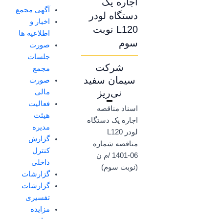
اجاره یک
آگهی مجمع
دستگاه لودر
اخبار و
L120 نوبت
اطلاعیه ها
سوم
صورت
جلسات
شرکت
مجمع
سیمان سفید
صورت
نی‌ریز
مالی
فعالیت
اسناد مناقصه
هیئت
اجاره یک دستگاه
مدیره
لودر L120
گزارش
مناقصه شماره
کنترل
06-1401 /م ن
داخلی
(نوبت سوم)
گزارشات
گزارشات
تفسیری
مزایده