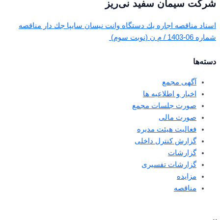
شرکت سیمان سفید نی‌ریز
اسناد مناقصه اجاره يك دستگاه وانت نيسان سايپا جك دار مناقصه
شماره 06-1403 / م ن (نوبت سوم)
دسته‌ها
آگهی مجمع
اخبار و اطلاعیه ها
صورت جلسات مجمع
صورت مالی
فعالیت هیئت مدیره
گزارش کنترل داخلی
گزارشات
گزارشات تفسیری
مزایده
مناقصه