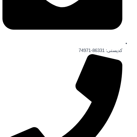
کدپستی: 86331-74971