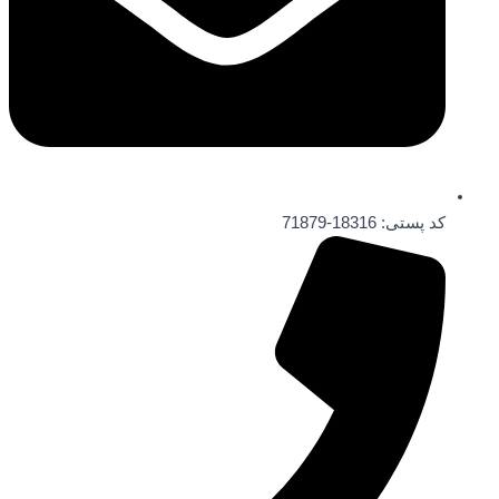
کد پستی: 18316-71879