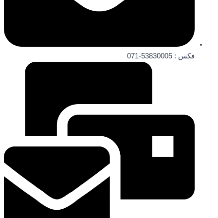
فکس : 53830005-071