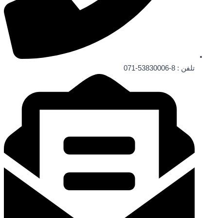
تلفن ‌: 8-53830006-071