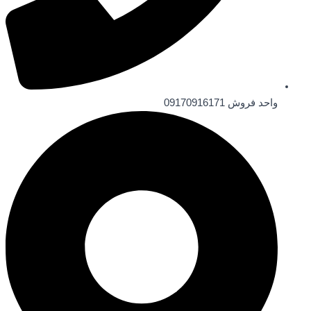
واحد فروش 09170916171