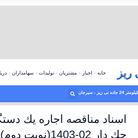
ریز
خانه
اخبار
مشتریان
تولیدات
سهامداران
دربا
لومتر 24 جاده نی ریز - سیرجان
اسناد مناقصه اجاره يك دستگ
جك دار 02-1403(نوبت دوم)