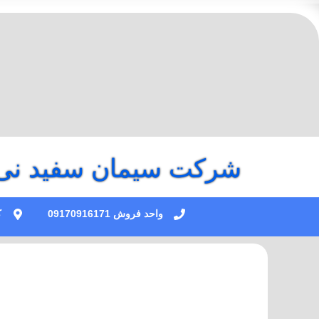
فتن
ه
حتوا
شرکت سیمان سفید نی 
واحد فروش 09170916171
کی