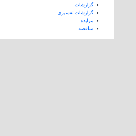
گزارشات
گزارشات تفسیری
مزایده
مناقصه
کارخانه
فارس - نی ریز - کیلومتر 24 جاده نی ریز - سیرجان
کدپستی: 86331-74971
تلفن ‌: 8-53830006-071
فکس : 53830005-071
ایمیل: INFO@NEYRIZCEMENT.COM