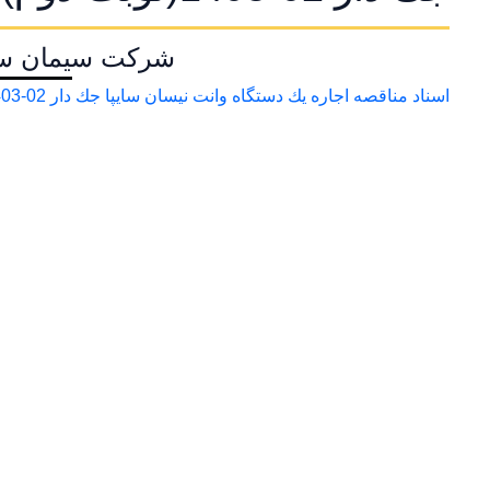
شرکت سیمان سفی
اسناد مناقصه اجاره يك دستگاه وانت نيسان سايپا جك دار 02-1403(نوبت دوم)