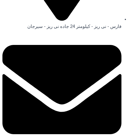
فارس - نی ریز - کیلومتر 24 جاده نی ریز - سیرجان