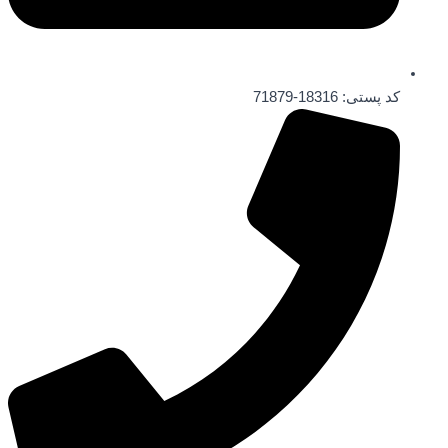
کد پستی: 18316-71879