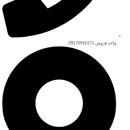
واحد فروش 09170916171