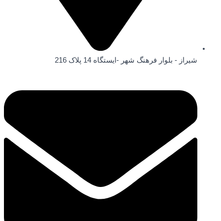
شیراز - بلوار فرهنگ شهر -ایستگاه 14 پلاک 216