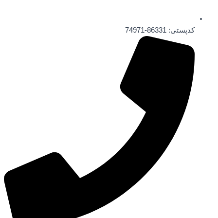
کدپستی: 86331-74971