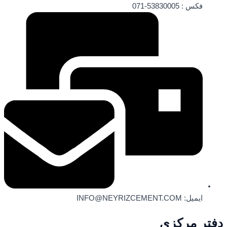
فکس : 53830005-071
ایمیل: INFO@NEYRIZCEMENT.COM
دفتر مرکزی