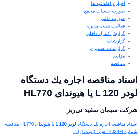
اخبار و اطلاعیه ها
صورت جلسات مجمع
صورت مالی
فعالیت هیئت مدیره
گزارش کنترل داخلی
گزارشات
گزارشات تفسیری
مزایده
مناقصه
اسناد مناقصه اجاره يك دستگاه
لودر L 120 یا هیوندای HL770
شرکت سیمان سفید نی‌ریز
اسناد مناقصه اجاره يك دستگاه لودر L 120 یا هیوندای HL770 مناقصه
شماره 04-1403 /م ن (نوبت اول)