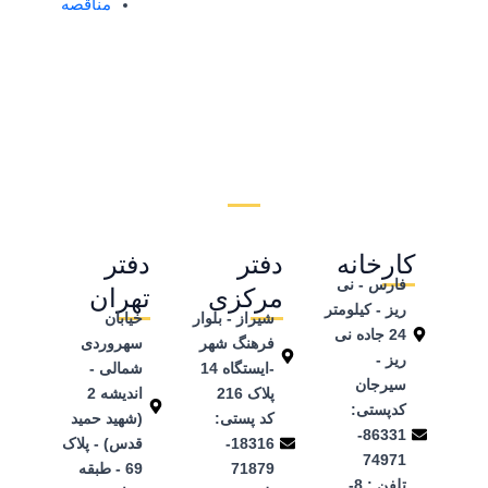
مناقصه
کارخانه
دفتر
دفتر
فارس - نی
مرکزی
تهران
ریز - کیلومتر
شیراز - بلوار
خیابان
24 جاده نی
فرهنگ شهر
سهروردی
ریز -
-ایستگاه 14
شمالی -
سیرجان
پلاک 216
اندیشه 2
کدپستی:
کد پستی:
(شهید حمید
86331-
18316-
قدس) - پلاک
74971
71879
69 - طبقه
تلفن ‌: 8-