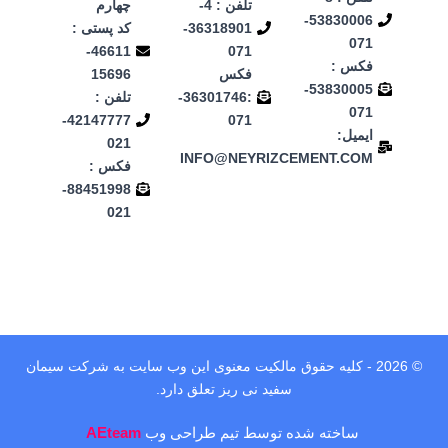
تلفن : 4-
چهارم
53830006-
36318901-
کد پستی :
071
46611-
071
فکس :
فکس
15696
53830005-
:36301746-
تلفن :
071
42147777-
071
ایمیل:
021
INFO@NEYRIZCEMENT.COM
فکس :
88451998-
021
© 2026 - کلیه حقوق مالکیت معنوی این وب‌ سایت به شرکت سیمان
سفید نی ریز تعلق دارد.
ساخته شده توسط تیم طراحی وب
AEteam