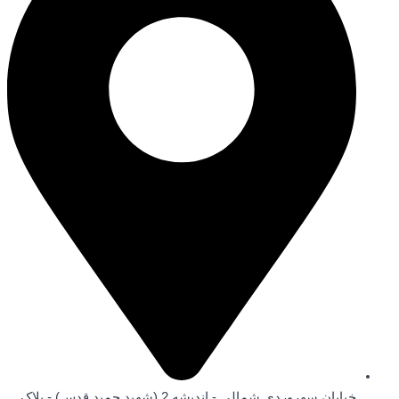
خیابان سهروردی شمالی - اندیشه 2 (شهید حمید قدس) - پلاک