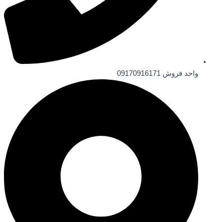
واحد فروش 09170916171