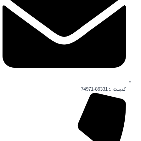
کدپستی: 86331-74971