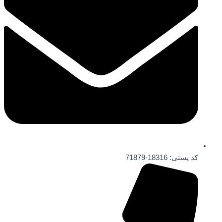
کد پستی: 18316-71879