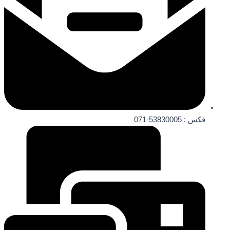
فکس : 53830005-071