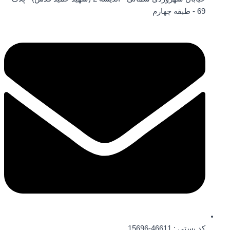
69 - طبقه چهارم
کد پستی : 46611-15696