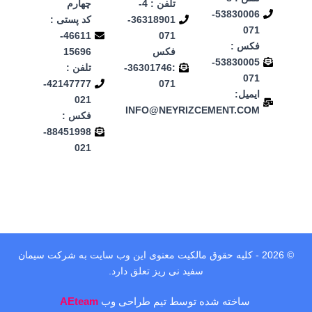
تلفن : 4-
چهارم
53830006-
36318901-
کد پستی :
071
46611-
071
فکس :
فکس
15696
53830005-
:36301746-
تلفن :
071
42147777-
071
ایمیل:
021
INFO@NEYRIZCEMENT.COM
فکس :
88451998-
021
© 2026 - کلیه حقوق مالکیت معنوی این وب‌ سایت به شرکت سیمان
سفید نی ریز تعلق دارد.
ساخته شده توسط تیم طراحی وب
AEteam