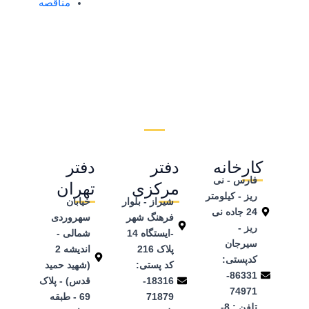
مناقصه
کارخانه
دفتر
دفتر
فارس - نی
مرکزی
تهران
ریز - کیلومتر
شیراز - بلوار
خیابان
24 جاده نی
فرهنگ شهر
سهروردی
ریز -
-ایستگاه 14
شمالی -
سیرجان
پلاک 216
اندیشه 2
کدپستی:
کد پستی:
(شهید حمید
86331-
18316-
قدس) - پلاک
74971
71879
69 - طبقه
تلفن ‌: 8-