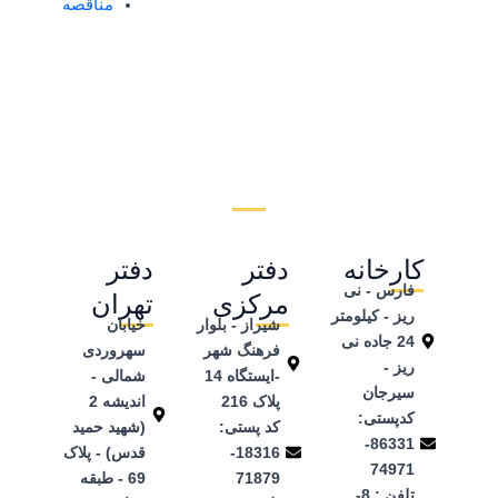
مناقصه
کارخانه
دفتر
دفتر
فارس - نی
مرکزی
تهران
ریز - کیلومتر
شیراز - بلوار
خیابان
24 جاده نی
فرهنگ شهر
سهروردی
ریز -
-ایستگاه 14
شمالی -
سیرجان
پلاک 216
اندیشه 2
کدپستی:
کد پستی:
(شهید حمید
86331-
18316-
قدس) - پلاک
74971
71879
69 - طبقه
تلفن ‌: 8-