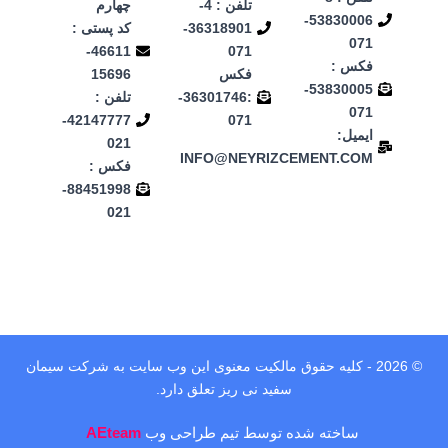
تلفن : 4-
چهارم
53830006-
36318901-
کد پستی :
071
46611-
071
فکس :
فکس
15696
53830005-
:36301746-
تلفن :
071
42147777-
071
ایمیل:
021
INFO@NEYRIZCEMENT.COM
فکس :
88451998-
021
© 2026 - کلیه حقوق مالکیت معنوی این وب‌ سایت به شرکت سیمان
سفید نی ریز تعلق دارد.
ساخته شده توسط تیم طراحی وب
AEteam