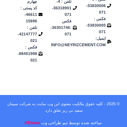
تلفن : 4-
چهارم
53830006-
36318901-
کد پستی :
071
46611-
071
فکس :
فکس
15696
53830005-
:36301746-
تلفن :
071
42147777-
071
ایمیل:
021
INFO@NEYRIZCEMENT.COM
فکس :
88451998-
021
© 2026 - کلیه حقوق مالکیت معنوی این وب‌ سایت به شرکت سیمان
سفید نی ریز تعلق دارد.
ساخته شده توسط تیم طراحی وب
AEteam