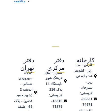
مناقصه
کارخانه
دفتر
دفتر
فارس - نی
مرکزی
تهران
ریز - کیلومتر
شیراز - بلوار
خیابان
24 جاده نی
فرهنگ شهر
سهروردی
ریز -
-ایستگاه 14
شمالی -
سیرجان
پلاک 216
اندیشه 2
کدپستی:
کد پستی:
(شهید حمید
86331-
18316-
قدس) - پلاک
74971
71879
69 - طبقه
تلفن ‌: 8-