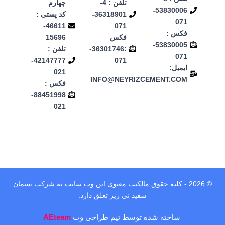
تلفن : 4-
چهارم
53830006-
36318901-
کد پستی :
071
46611-
071
فکس :
فکس
15696
53830005-
:36301746-
تلفن :
071
42147777-
071
ایمیل:
021
INFO@NEYRIZCEMENT.COM
فکس :
88451998-
021
© 2026 - کلیه حقوق مالکیت معنوی این وب‌ سایت به شرکت سیمان
سفید نی ریز تعلق دارد.
ساخته شده توسط تیم طراحی وب
AEteam