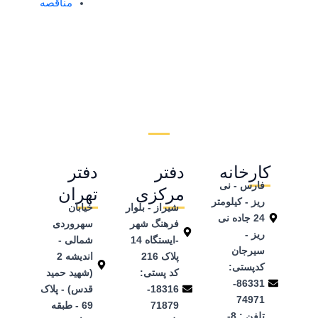
مناقصه
کارخانه
دفتر
دفتر
فارس - نی
مرکزی
تهران
ریز - کیلومتر
شیراز - بلوار
خیابان
24 جاده نی
فرهنگ شهر
سهروردی
ریز -
-ایستگاه 14
شمالی -
سیرجان
پلاک 216
اندیشه 2
کدپستی:
کد پستی:
(شهید حمید
86331-
18316-
قدس) - پلاک
74971
71879
69 - طبقه
تلفن ‌: 8-