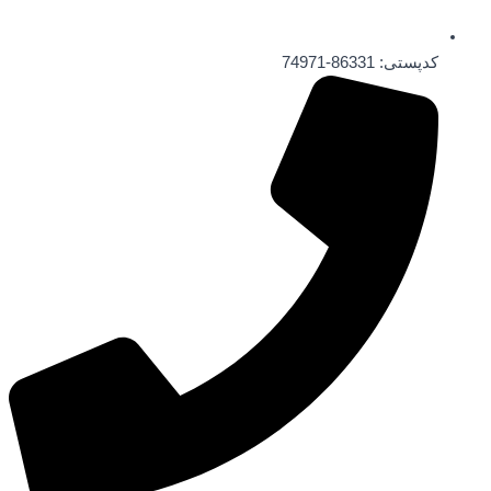
کدپستی: 86331-74971