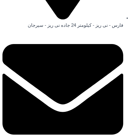
فارس - نی ریز - کیلومتر 24 جاده نی ریز - سیرجان