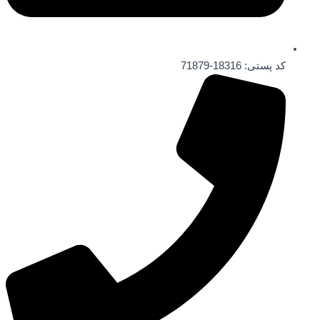
کد پستی: 18316-71879