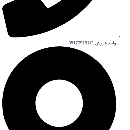
واحد فروش 09170916171