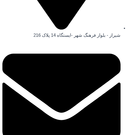
شیراز - بلوار فرهنگ شهر -ایستگاه 14 پلاک 216